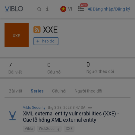
new
VI
Đăng nhập/Đăng ký
XXE
Theo dõi
0
7
0
Người theo dõi
Bài viết
Câu hỏi
Bài viết
Series
Câu hỏi
Người theo dõi
Viblo Security
thg 3 28, 2023 3:47 SA
XML external entity vulnerabilities (XXE) -
Các lỗ hổng XML external entity
Viblo
WebSecurity
XXE