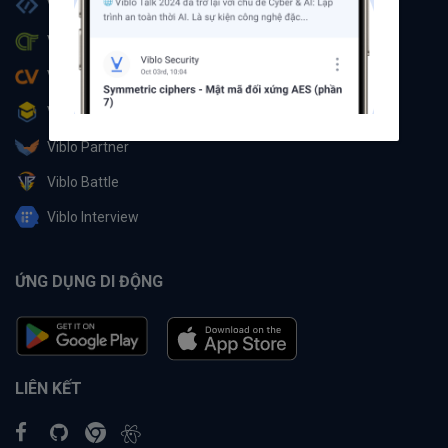
Viblo Code
Viblo CTF
Viblo CV
Viblo Learning
Viblo Partner
Viblo Battle
Viblo Interview
ỨNG DỤNG DI ĐỘNG
LIÊN KẾT