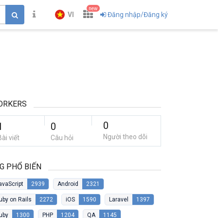
new
VI
Đăng nhập/Đăng ký
ORKERS
0
1
0
Người theo dõi
Bài viết
Câu hỏi
G PHỔ BIẾN
avaScript
2939
Android
2321
uby on Rails
2272
iOS
1590
Laravel
1397
uby
1300
PHP
1204
QA
1145