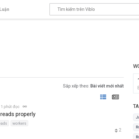
Luận
W
Sắp xếp theo:
Bài viết mới nhất
TA
1 phút đọc
hreads properly
J
eads
workers
R
2
R