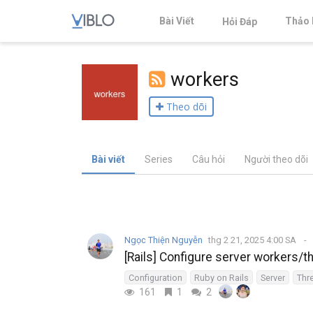
Bài Viết
Thảo 
Hỏi Đáp
workers
Theo dõi
Bài viết
Series
Câu hỏi
Người theo dõi
Ngọc Thiện Nguyễn
thg 2 21, 2025 4:00 SA
[Rails] Configure server workers/t
Configuration
Ruby on Rails
Server
Thr
161
1
2