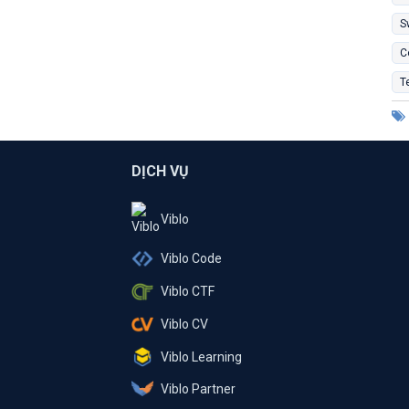
S
C
T
DỊCH VỤ
Viblo
Viblo Code
Viblo CTF
Viblo CV
Viblo Learning
Viblo Partner