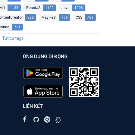
wift
1138
ReactJS
1129
Java
1008
ontentCreator
933
May Fest
776
CSS
769
esting
721
Tất cả tags
ỨNG DỤNG DI ĐỘNG
LIÊN KẾT