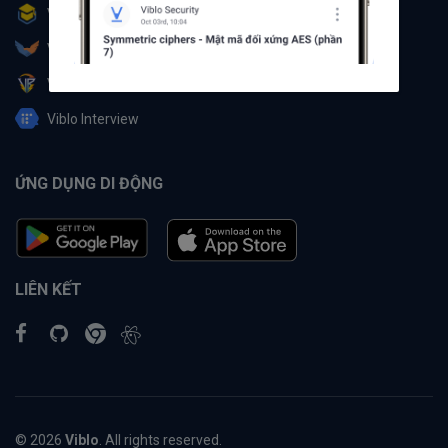
Viblo Learning
Viblo Partner
Viblo Battle
Viblo Interview
ỨNG DỤNG DI ĐỘNG
LIÊN KẾT
© 2026
Viblo
. All rights reserved.