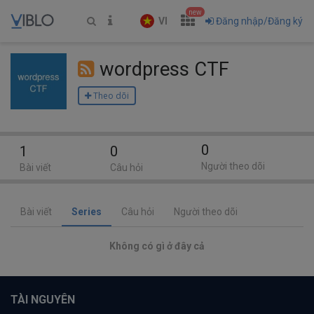
new
VI
Đăng nhập/Đăng ký
wordpress CTF
Theo dõi
0
1
0
Người theo dõi
Bài viết
Câu hỏi
Bài viết
Series
Câu hỏi
Người theo dõi
Không có gì ở đây cả
TÀI NGUYÊN