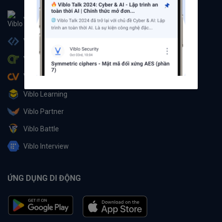
Viblo
Viblo Code
Viblo CTF
Viblo CV
Viblo Learning
Viblo Partner
Viblo Battle
Viblo Interview
ỨNG DỤNG DI ĐỘNG