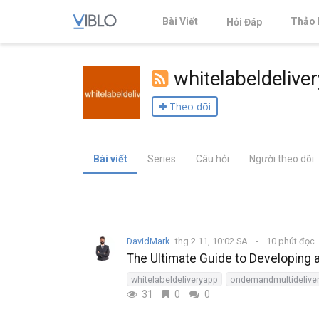
Bài Viết
Thảo 
Hỏi Đáp
whitelabeldelive
Theo dõi
Bài viết
Series
Câu hỏi
Người theo dõi
DavidMark
thg 2 11, 10:02 SA
10 phút đọc
The Ultimate Guide to Developing
whitelabeldeliveryapp
ondemandmultidelive
31
0
0