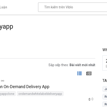
Luận
ryapp
WH
Sắp xếp theo:
Bài viết mới nhất
TA
 an On-Demand Delivery App
J
ryappclone
ondemandwhitelabeldeliveryapp
R
0
R