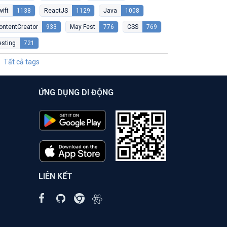
wift
1138
ReactJS
1129
Java
1008
ontentCreator
933
May Fest
776
CSS
769
esting
721
Tất cả tags
ỨNG DỤNG DI ĐỘNG
LIÊN KẾT