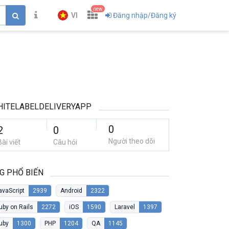
new
VI
Đăng nhập/Đăng ký
ITELABELDELIVERYAPP
0
2
0
Người theo dõi
Bài viết
Câu hỏi
G PHỔ BIẾN
avaScript
2939
Android
2322
uby on Rails
2272
iOS
1590
Laravel
1397
uby
1300
PHP
1204
QA
1145