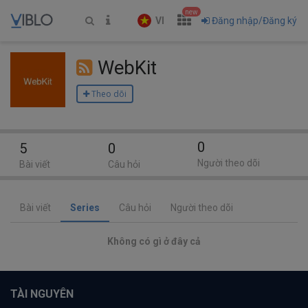
new
VI
Đăng nhập/Đăng ký
WebKit
Theo dõi
0
5
0
Người theo dõi
Bài viết
Câu hỏi
Bài viết
Series
Câu hỏi
Người theo dõi
Không có gì ở đây cả
TÀI NGUYÊN