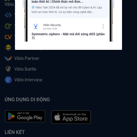
Viblo
Viblo Code
Viblo CTF
Viblo CV
Viblo Learning
Viblo Partner
Viblo Battle
Viblo Interview
ỨNG DỤNG DI ĐỘNG
LIÊN KẾT