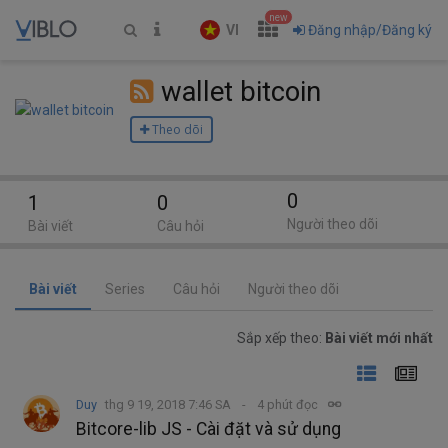
new
VI
Đăng nhập/Đăng ký
wallet bitcoin
Theo dõi
0
1
0
Người theo dõi
Bài viết
Câu hỏi
Bài viết
Series
Câu hỏi
Người theo dõi
Sắp xếp theo:
Bài viết mới nhất
Duy
thg 9 19, 2018 7:46 SA
4 phút đọc
Bitcore-lib JS - Cài đặt và sử dụng