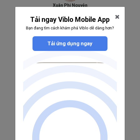
Xuân Phi Nguyễn
0
0
0
Tải ngay Viblo Mobile App
Theo dõi
Bạn đang tìm cách khám phá Viblo dễ dàng hơn?
Tải ứng dụng ngay
Nguyễn Trường Toàn
0
0
0
Theo dõi
NamHung
0
0
0
Theo dõi