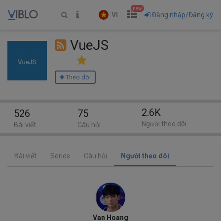
new
VI
Đăng nhập/Đăng ký
VueJS
Theo dõi
2.6K
526
75
Người theo dõi
Bài viết
Câu hỏi
Bài viết
Series
Câu hỏi
Người theo dõi
Van Hoang