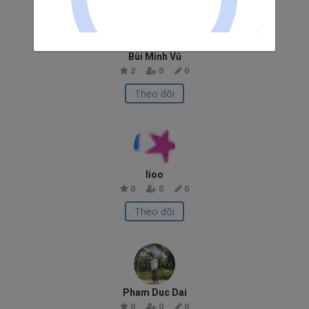
Bùi Minh Vũ
2
0
0
Theo dõi
lioo
0
0
0
Theo dõi
Pham Duc Dai
0
0
0