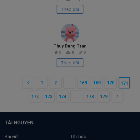
Theo dõi
Thuy Dung Tran
0
0
0
Theo dõi
1
2
...
168
169
170
171
172
173
174
...
178
179
TÀI NGUYÊN
Bài viết
Tổ chức