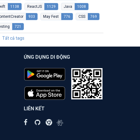
wift
1138
ReactJS
1129
Java
1008
ontentCreator
933
May Fest
776
CSS
769
esting
721
Tất cả tags
ỨNG DỤNG DI ĐỘNG
LIÊN KẾT