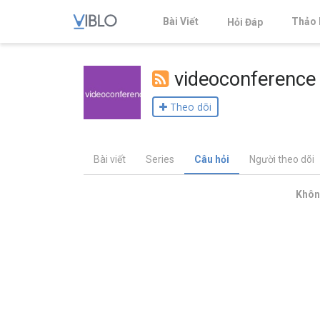
Bài Viết
Thảo 
Hỏi Đáp
videoconference
Theo dõi
Bài viết
Series
Câu hỏi
Người theo dõi
Không