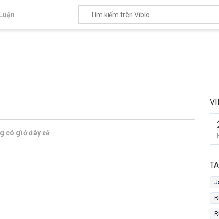
Luận
V
 có gì ở đây cả
TA
J
R
R