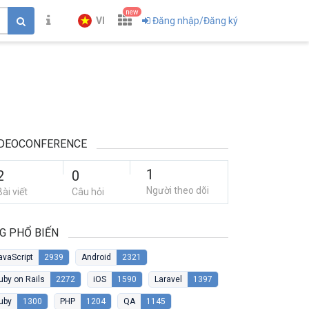
new
VI
Đăng nhập/Đăng ký
IDEOCONFERENCE
1
2
0
Người theo dõi
Bài viết
Câu hỏi
G PHỔ BIẾN
avaScript
2939
Android
2321
uby on Rails
2272
iOS
1590
Laravel
1397
uby
1300
PHP
1204
QA
1145