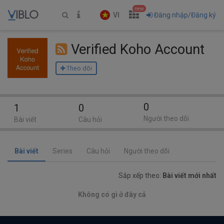
new
VI
Đăng nhập/Đăng ký
Verified Koho Account
Theo dõi
0
1
0
Người theo dõi
Bài viết
Câu hỏi
Bài viết
Series
Câu hỏi
Người theo dõi
Sắp xếp theo:
Bài viết mới nhất
Không có gì ở đây cả