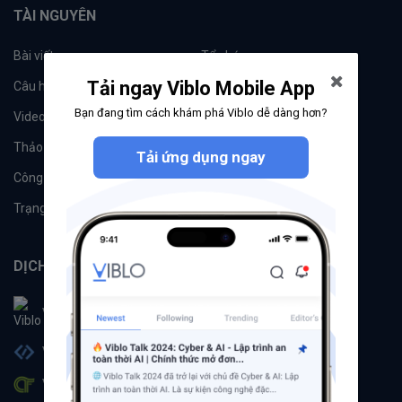
TÀI NGUYÊN
Bài viết
Tổ chức
Tải ngay Viblo Mobile App
Câu hỏi
Tags
Bạn đang tìm cách khám phá Viblo dễ dàng hơn?
Videos
Tác giả
Thảo luận
Đề xuất hệ thống
Tải ứng dụng ngay
Công cụ
Machine Learning
Trạng thái hệ thống
DỊCH VỤ
Viblo
Viblo Code
Viblo CTF