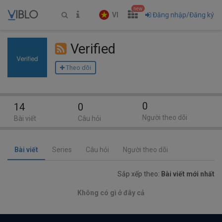
new
VI
Đăng nhập/Đăng ký
Verified
Theo dõi
0
14
0
Người theo dõi
Bài viết
Câu hỏi
Bài viết
Series
Câu hỏi
Người theo dõi
Sắp xếp theo:
Bài viết mới nhất
Không có gì ở đây cả