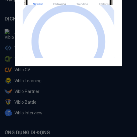
DỊCH VỤ
Viblo
Viblo Code
Viblo CTF
Viblo CV
Viblo Learning
Viblo Partner
Viblo Battle
Viblo Interview
ỨNG DỤNG DI ĐỘNG