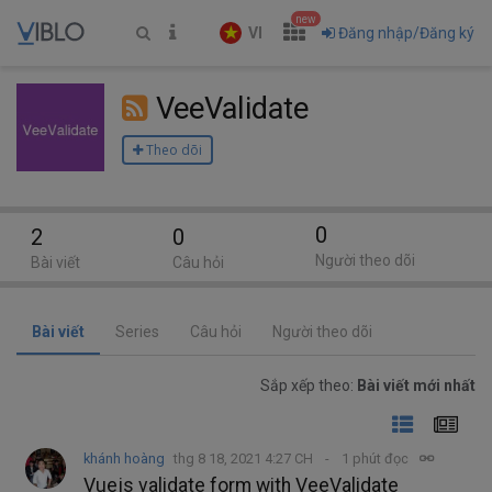
new
VI
Đăng nhập/Đăng ký
VeeValidate
Theo dõi
0
2
0
Người theo dõi
Bài viết
Câu hỏi
Bài viết
Series
Câu hỏi
Người theo dõi
Sắp xếp theo:
Bài viết mới nhất
khánh hoàng
thg 8 18, 2021 4:27 CH
1 phút đọc
Vuejs validate form with VeeValidate