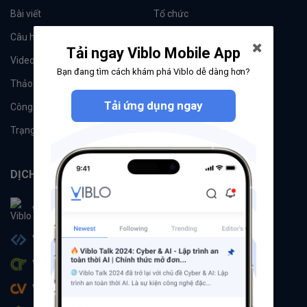
Bài viết
Tổ chức
Câu hỏi
Tags
Tải ngay Viblo Mobile App
Videos
Tác giả
Bạn đang tìm cách khám phá Viblo dễ dàng hơn?
Thảo luận
Đề xuất hệ thống
Tải ứng dụng ngay
Công cụ
Machine Learning
Trạng thái hệ thống
DỊCH VỤ
Viblo
Viblo Code
Viblo CTF
Viblo CV