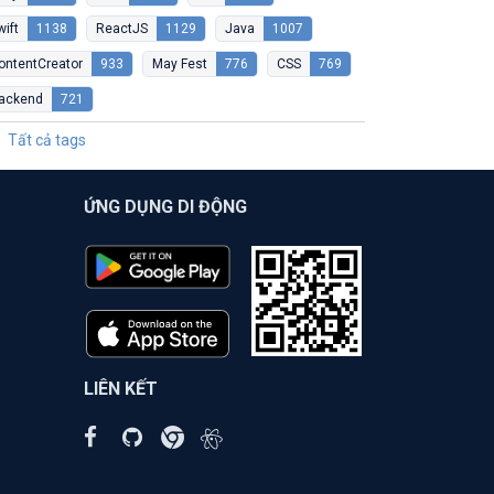
wift
1138
ReactJS
1129
Java
1007
ontentCreator
933
May Fest
776
CSS
769
ackend
721
Tất cả tags
ỨNG DỤNG DI ĐỘNG
LIÊN KẾT