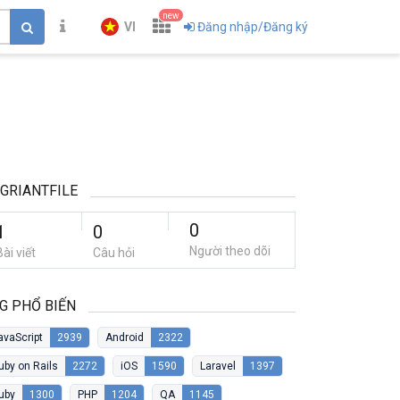
new
VI
Đăng nhập/Đăng ký
GRIANTFILE
0
1
0
Người theo dõi
Bài viết
Câu hỏi
G PHỔ BIẾN
avaScript
2939
Android
2322
uby on Rails
2272
iOS
1590
Laravel
1397
uby
1300
PHP
1204
QA
1145