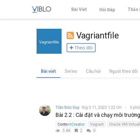
Bài Viết
Thảo 
Hỏi Đáp
Vagriantfile
Theo dõi
Bài viết
Series
Câu hỏi
Người theo dõi
Trần Đức Duy
thg 3 11, 2023 1:22 CH
5 phú
Bài 2.2 : Cài đặt và chạy môi trườ
ContentCreator
Vagrant
Oracle VM Virtua
3.4K
2
0