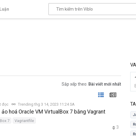
Luận
VA
Sắp xếp theo:
Bài viết mới nhất
TA
t đọc
Trending thg 3 14, 2023 11:24 SA
ng ảo hoá Oracle VM VirtualBox 7 bằng Vagrant
J
lBox 7
Vagriantfile
R
3
R