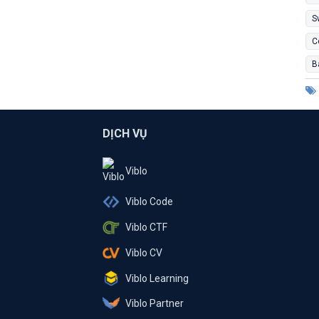
S
C
B
DỊCH VỤ
Viblo
Viblo Code
Viblo CTF
Viblo CV
Viblo Learning
Viblo Partner