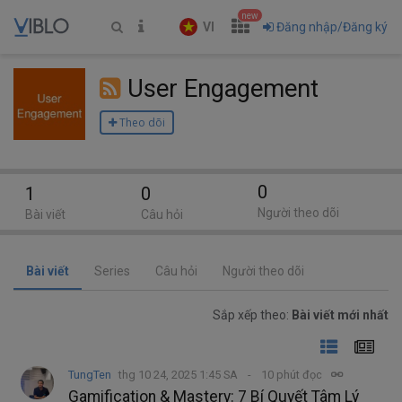
new
VI
Đăng nhập/Đăng ký
User Engagement
Theo dõi
0
1
0
Người theo dõi
Bài viết
Câu hỏi
Bài viết
Series
Câu hỏi
Người theo dõi
Sắp xếp theo:
Bài viết mới nhất
TungTen
thg 10 24, 2025 1:45 SA
10 phút đọc
Gamification & Mastery: 7 Bí Quyết Tâm Lý