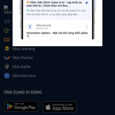
Viblo
Viblo Code
Viblo CTF
Viblo CV
Viblo Learning
Viblo Partner
Viblo Battle
Viblo Interview
ỨNG DỤNG DI ĐỘNG