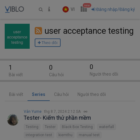
new
VI
Đăng nhập/Đăng ký
user acceptance testing
Theo dõi
0
1
0
Người theo dõi
Bài viết
Câu hỏi
Bài viết
Series
Câu hỏi
Người theo dõi
Vân Yume
thg 8 7, 2024 2:12 SA
Tester- Kiểm thử phần mềm
Testing
Tester
Black Box Testing
waterfall
integration test
kiemthu
manual test