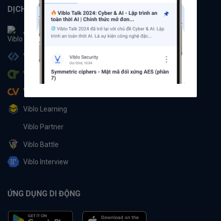
DỊCH VỤ
Viblo
Viblo Code
Viblo CTF
Viblo CV
Viblo Learning
Viblo Partner
Viblo Battle
Viblo Interview
ỨNG DỤNG DI ĐỘNG