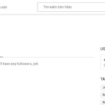
Luận
U
t have any followers, yet.
TA
J
R
R