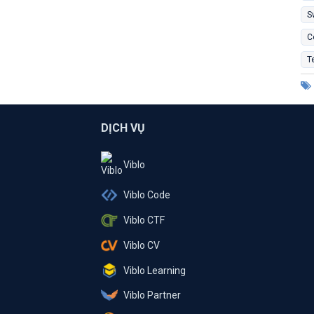
S
C
T
DỊCH VỤ
Viblo
Viblo Code
Viblo CTF
Viblo CV
Viblo Learning
Viblo Partner