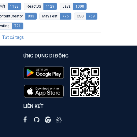
wift
1138
ReactJS
1129
Java
1008
ontentCreator
933
May Fest
776
CSS
769
esting
721
Tất cả tags
ỨNG DỤNG DI ĐỘNG
LIÊN KẾT