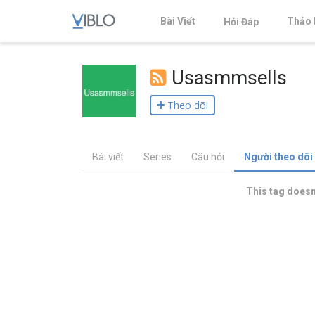
Bài Viết
Thảo 
Hỏi Đáp
Usasmmsells
Theo dõi
Bài viết
Series
Câu hỏi
Người theo dõi
This tag doesn'