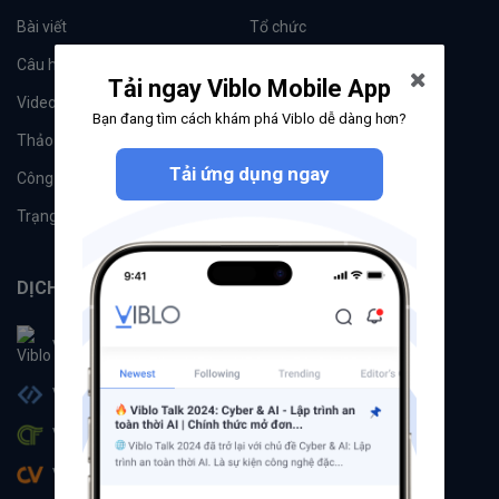
Bài viết
Tổ chức
Câu hỏi
Tags
Tải ngay Viblo Mobile App
Videos
Tác giả
Bạn đang tìm cách khám phá Viblo dễ dàng hơn?
Thảo luận
Đề xuất hệ thống
Tải ứng dụng ngay
Công cụ
Machine Learning
Trạng thái hệ thống
DỊCH VỤ
Viblo
Viblo Code
Viblo CTF
Viblo CV