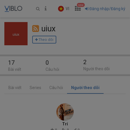
new
VI
Đăng nhập/Đăng ký
uiux
Theo dõi
2
17
0
Người theo dõi
Bài viết
Câu hỏi
Bài viết
Series
Câu hỏi
Người theo dõi
Trí
0
0
0