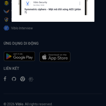
Viblo Learning
Viblo Partner
Viblo Battle
Viblo Interview
ỨNG DỤNG DI ĐỘNG
LIÊN KẾT
© 2026
Viblo
. All rights reserved.