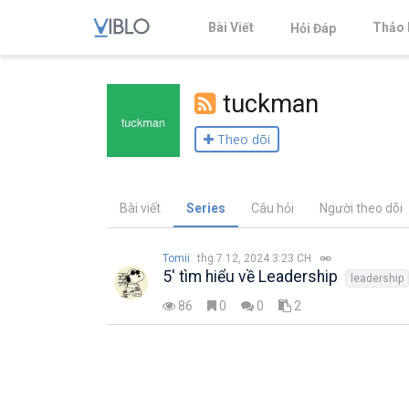
Bài Viết
Thảo 
Hỏi Đáp
tuckman
Theo dõi
Bài viết
Series
Câu hỏi
Người theo dõi
Tomii
thg 7 12, 2024 3:23 CH
5' tìm hiểu về Leadership
leadership
86
0
0
2