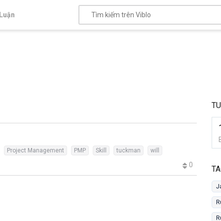
Luận
T
Project Management
PMP
Skill
tuckman
will
0
TA
J
R
R