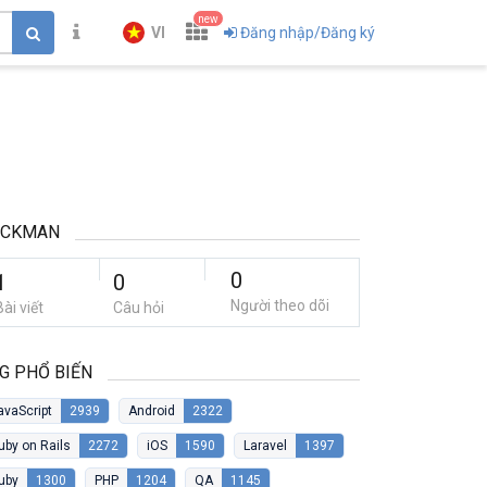
new
VI
Đăng nhập/Đăng ký
UCKMAN
0
1
0
Người theo dõi
Bài viết
Câu hỏi
G PHỔ BIẾN
avaScript
2939
Android
2322
uby on Rails
2272
iOS
1590
Laravel
1397
uby
1300
PHP
1204
QA
1145