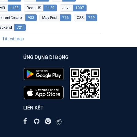
wift
1138
ReactJS
1129
Java
1007
ontentCreator
933
May Fest
776
CSS
769
ackend
721
Tất cả tags
ỨNG DỤNG DI ĐỘNG
LIÊN KẾT