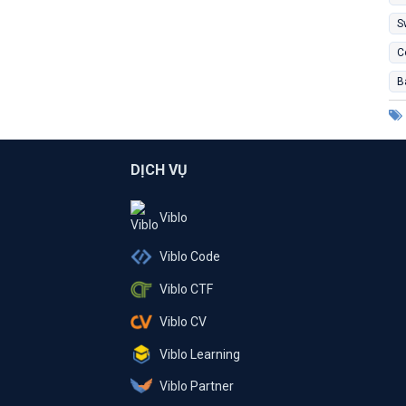
S
C
B
DỊCH VỤ
Viblo
Viblo Code
Viblo CTF
Viblo CV
Viblo Learning
Viblo Partner