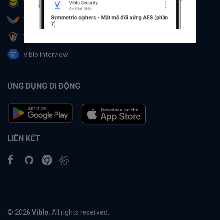
Viblo Learning
Viblo Partner
Viblo Battle
Viblo Interview
ỨNG DỤNG DI ĐỘNG
LIÊN KẾT
© 2026
Viblo
. All rights reserved.