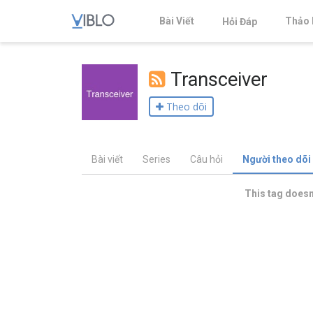
Bài Viết
Thảo 
Hỏi Đáp
Transceiver
Theo dõi
Bài viết
Series
Câu hỏi
Người theo dõi
This tag doesn'