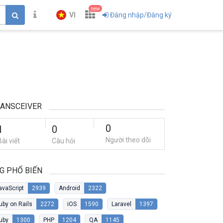
new
VI
Đăng nhập/Đăng ký
ANSCEIVER
0
1
0
Người theo dõi
Bài viết
Câu hỏi
G PHỔ BIẾN
avaScript
2939
Android
2322
uby on Rails
2272
iOS
1590
Laravel
1397
uby
1300
PHP
1204
QA
1145