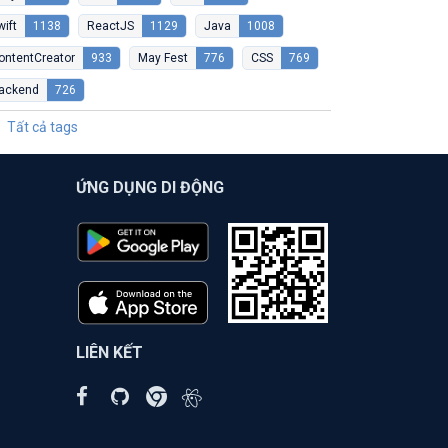
wift
1138
ReactJS
1129
Java
1008
ontentCreator
933
May Fest
776
CSS
769
ackend
726
Tất cả tags
ỨNG DỤNG DI ĐỘNG
LIÊN KẾT