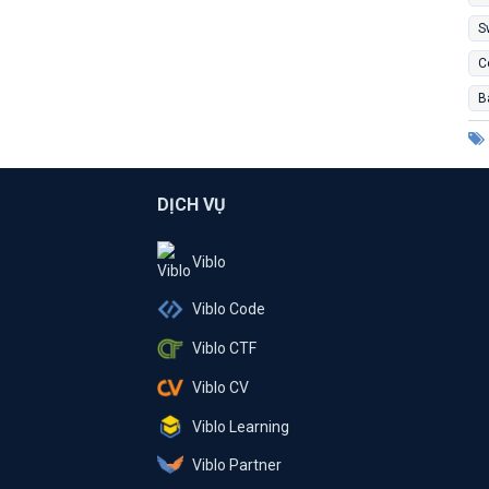
S
C
B
DỊCH VỤ
Viblo
Viblo Code
Viblo CTF
Viblo CV
Viblo Learning
Viblo Partner