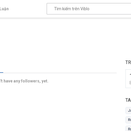
Luận
TR
t have any followers, yet.
TA
J
R
R