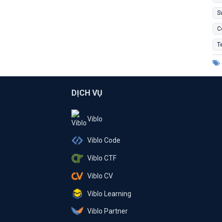
S
C
T
DỊCH VỤ
Viblo
Viblo Code
Viblo CTF
Viblo CV
Viblo Learning
Viblo Partner