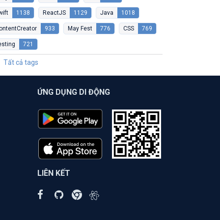
wift
1138
ReactJS
1129
Java
1018
ontentCreator
933
May Fest
776
CSS
769
esting
721
Tất cả tags
ỨNG DỤNG DI ĐỘNG
LIÊN KẾT