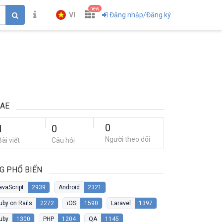
new
VI
Đăng nhập/Đăng ký
AE
0
1
0
Người theo dõi
Bài viết
Câu hỏi
G PHỔ BIẾN
avaScript
2939
Android
2321
uby on Rails
2272
iOS
1590
Laravel
1397
uby
1300
PHP
1204
QA
1145