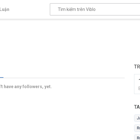
Luận
TR
t have any followers, yet.
TA
J
R
R