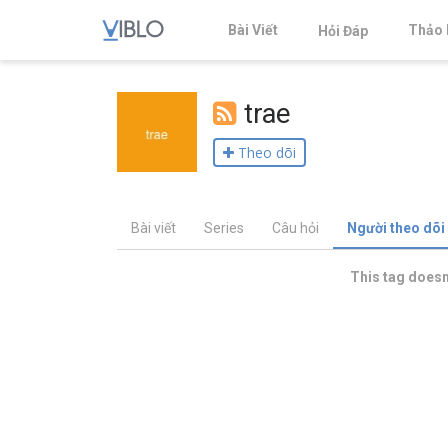
Bài Viết
Thảo 
Hỏi Đáp
trae
Theo dõi
Bài viết
Series
Câu hỏi
Người theo dõi
This tag doesn'