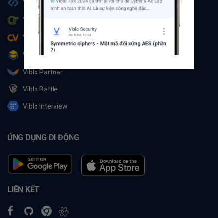
Viblo Code
Viblo CTF
Viblo CV
Viblo Learning
Viblo Partner
Viblo Battle
Viblo Interview
ỨNG DỤNG DI ĐỘNG
LIÊN KẾT