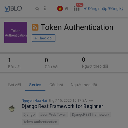
new
VI
Đăng nhập/Đăng ký
Token Authentication
Theo dõi
0
1
0
Người theo dõi
Bài viết
Câu hỏi
Bài viết
Series
Câu hỏi
Người theo dõi
Nguyen Huu Hai
thg 7 15, 2020 10:17 SA
Django Rest Framework for Beginner
Django
Json Web Token
DjangoREST framework
Token Authentication