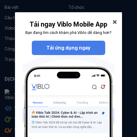
Bài viết
Tổ chức
Câu hỏi
Tags
Tải ngay Viblo Mobile App
Videos
Tác giả
Bạn đang tìm cách khám phá Viblo dễ dàng hơn?
Thảo luận
Đề xuất hệ thống
Tải ứng dụng ngay
Công cụ
Machine Learning
Trạng thái hệ thống
DỊCH VỤ
Viblo
Viblo Code
Viblo CTF
Viblo CV