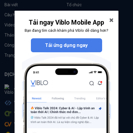
Bài viết
Tổ chức
Câu hỏi
Tags
Tải ngay Viblo Mobile App
Videos
Tác giả
Bạn đang tìm cách khám phá Viblo dễ dàng hơn?
Thảo luận
Đề xuất hệ thống
Tải ứng dụng ngay
Công cụ
Machine Learning
Trạng thái hệ thống
DỊCH VỤ
Viblo
Viblo Code
Viblo CTF
Viblo CV