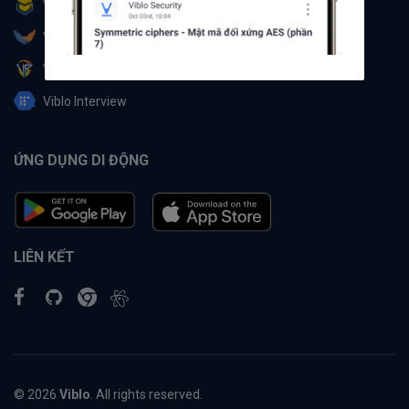
Viblo Learning
Viblo Partner
Viblo Battle
Viblo Interview
ỨNG DỤNG DI ĐỘNG
LIÊN KẾT
© 2026
Viblo
. All rights reserved.