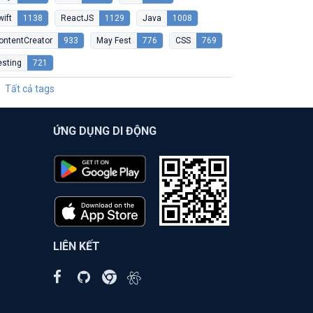
wift
1138
ReactJS
1129
Java
1008
ontentCreator
933
May Fest
776
CSS
769
esting
721
Tất cả tags
ỨNG DỤNG DI ĐỘNG
LIÊN KẾT