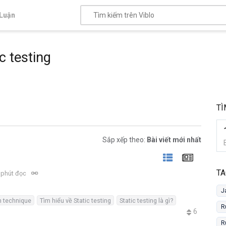
Luận
c testing
TÌ
Sắp xếp theo:
Bài viết mới nhất
TA
 phút đọc
J
n technique
Tìm hiểu về Static testing
Static testing là gì?
R
6
R