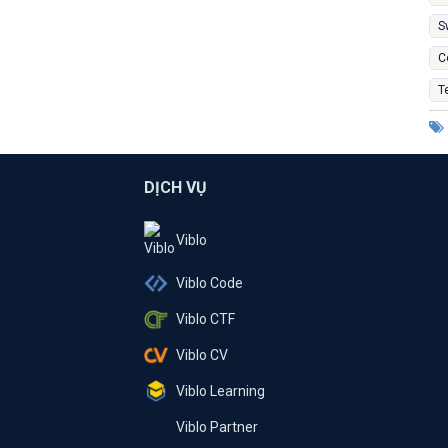
S
C
T
DỊCH VỤ
Viblo
Viblo Code
Viblo CTF
Viblo CV
Viblo Learning
Viblo Partner