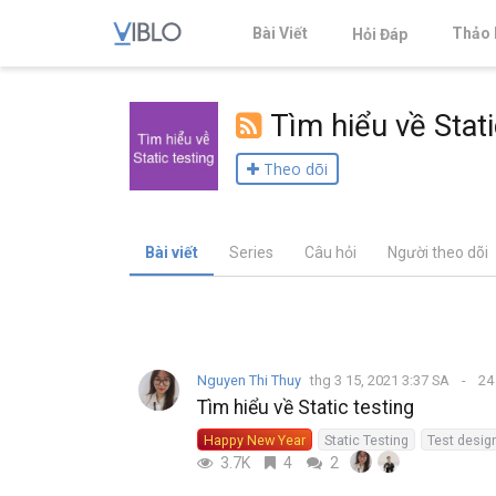
Bài Viết
Thảo 
Hỏi Đáp
Tìm hiểu về Stati
Theo dõi
Bài viết
Series
Câu hỏi
Người theo dõi
Nguyen Thi Thuy
thg 3 15, 2021 3:37 SA
24
Tìm hiểu về Static testing
Happy New Year
Static Testing
Test desig
3.7K
4
2