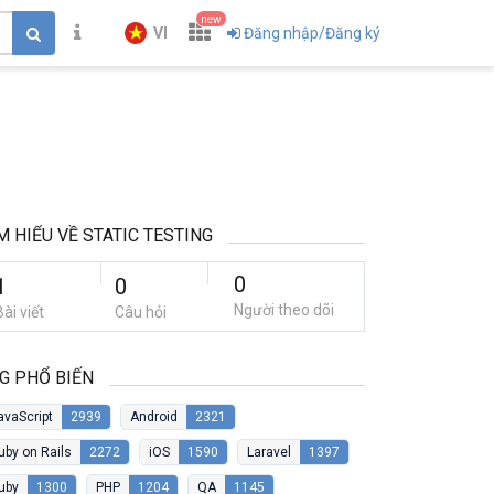
new
VI
Đăng nhập/Đăng ký
M HIỂU VỀ STATIC TESTING
0
1
0
Người theo dõi
Bài viết
Câu hỏi
G PHỔ BIẾN
avaScript
2939
Android
2321
uby on Rails
2272
iOS
1590
Laravel
1397
uby
1300
PHP
1204
QA
1145