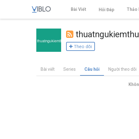
Bài Viết
Thảo 
Hỏi Đáp
thuatngukiemt
Theo dõi
Bài viết
Series
Câu hỏi
Người theo dõi
Không