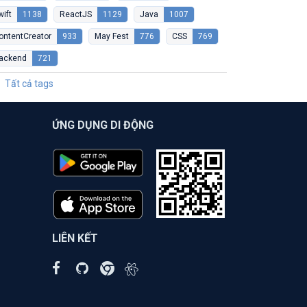
wift
1138
ReactJS
1129
Java
1007
ontentCreator
933
May Fest
776
CSS
769
ackend
721
Tất cả tags
ỨNG DỤNG DI ĐỘNG
LIÊN KẾT