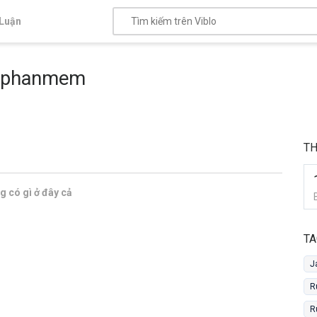
Luận
huphanmem
T
 có gì ở đây cả
TA
J
R
R