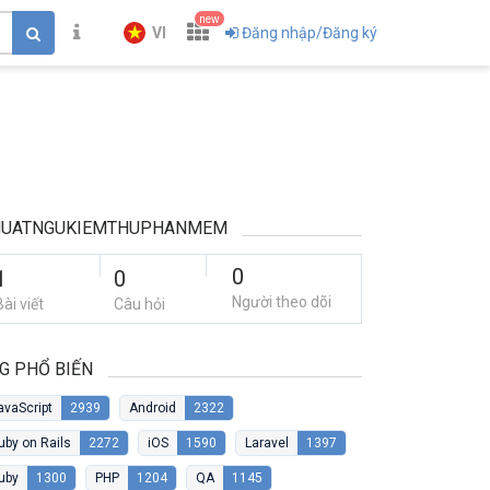
new
VI
Đăng nhập/Đăng ký
HUATNGUKIEMTHUPHANMEM
0
1
0
Người theo dõi
Bài viết
Câu hỏi
G PHỔ BIẾN
avaScript
2939
Android
2322
uby on Rails
2272
iOS
1590
Laravel
1397
uby
1300
PHP
1204
QA
1145