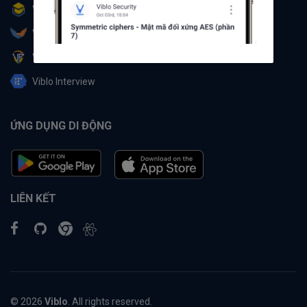
Viblo Learning
Viblo Partner
Viblo Battle
Viblo Interview
ỨNG DỤNG DI ĐỘNG
LIÊN KẾT
© 2026
Viblo
. All rights reserved.