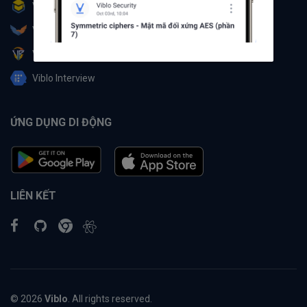
Viblo Learning
Viblo Partner
Viblo Battle
Viblo Interview
ỨNG DỤNG DI ĐỘNG
LIÊN KẾT
© 2026
Viblo
. All rights reserved.