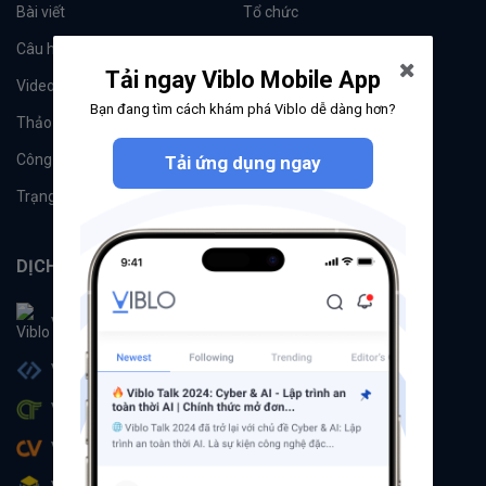
Bài viết
Tổ chức
Câu hỏi
Tags
Tải ngay Viblo Mobile App
Videos
Tác giả
Bạn đang tìm cách khám phá Viblo dễ dàng hơn?
Thảo luận
Đề xuất hệ thống
Công cụ
Machine Learning
Tải ứng dụng ngay
Trạng thái hệ thống
DỊCH VỤ
Viblo
Viblo Code
Viblo CTF
Viblo CV