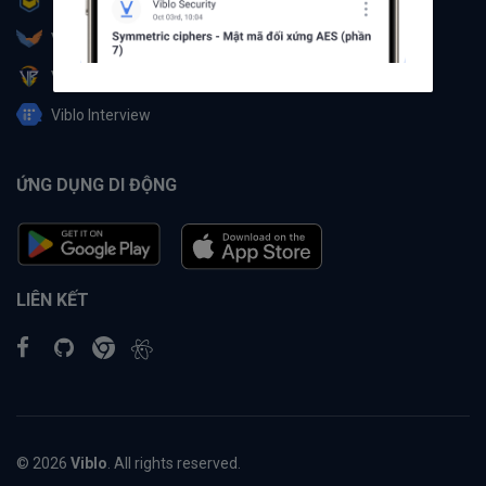
Viblo Learning
Viblo Partner
Viblo Battle
Viblo Interview
ỨNG DỤNG DI ĐỘNG
LIÊN KẾT
© 2026
Viblo
. All rights reserved.