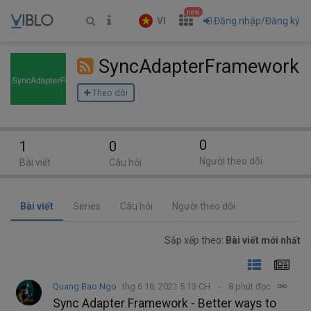
new
VI
Đăng nhập/Đăng ký
SyncAdapterFramework
Theo dõi
0
1
0
Người theo dõi
Bài viết
Câu hỏi
Bài viết
Series
Câu hỏi
Người theo dõi
Sắp xếp theo:
Bài viết mới nhất
Quang Bao Ngo
thg 6 18, 2021 5:13 CH
8 phút đọc
Sync Adapter Framework - Better ways to