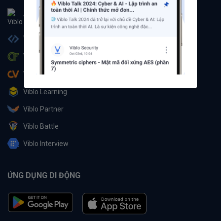
Viblo
Viblo Code
Viblo CTF
Viblo CV
Viblo Learning
Viblo Partner
Viblo Battle
Viblo Interview
ỨNG DỤNG DI ĐỘNG