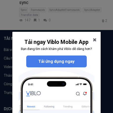
sync
Sync
framework
SyncAdapterFramework
SyncAdapter
Transfer data
147
1
0
2
TÀI NGUYÊN
Tải ngay Viblo Mobile App
Bạn đang tìm cách khám phá Viblo dễ dàng hơn?
Bài viết
Tổ chức
Câu hỏi
Tags
Tải ứng dụng ngay
Videos
Tác giả
Thảo luận
Đề xuất hệ thống
Công cụ
Machine Learning
Trạng thái hệ thống
DỊCH VỤ