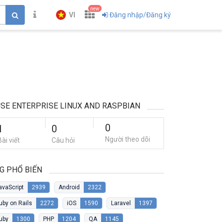
new
VI
Đăng nhập/Đăng ký
SE ENTERPRISE LINUX AND RASPBIAN
0
1
0
Người theo dõi
Bài viết
Câu hỏi
G PHỔ BIẾN
avaScript
2939
Android
2322
uby on Rails
2272
iOS
1590
Laravel
1397
uby
1300
PHP
1204
QA
1145