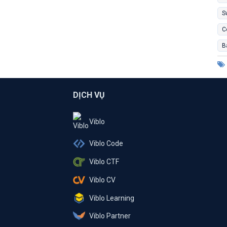
S
C
B
DỊCH VỤ
Viblo
Viblo Code
Viblo CTF
Viblo CV
Viblo Learning
Viblo Partner