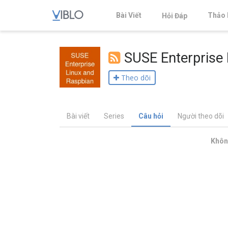
Bài Viết
Thảo 
Hỏi Đáp
SUSE Enterprise
Theo dõi
Bài viết
Series
Câu hỏi
Người theo dõi
Không