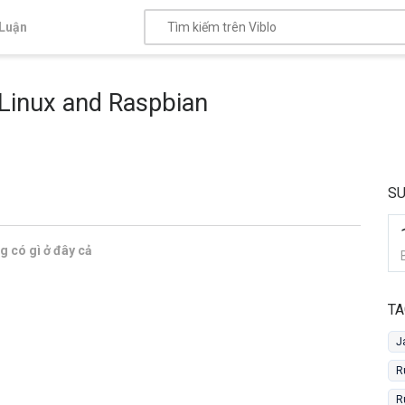
Luận
 Linux and Raspbian
SU
 có gì ở đây cả
TA
J
R
R