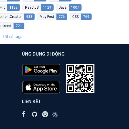
wift
1138
ReactJS
1129
Java
1007
ontentCreator
933
May Fest
776
CSS
769
ackend
721
Tất cả tags
ỨNG DỤNG DI ĐỘNG
LIÊN KẾT