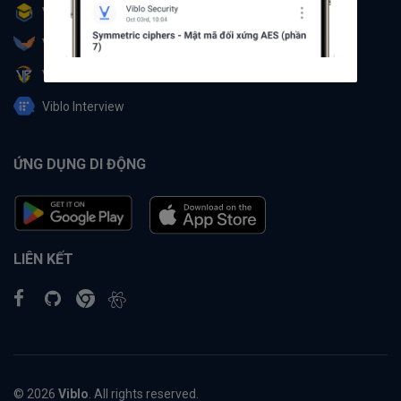
Viblo Learning
Viblo Partner
Viblo Battle
Viblo Interview
ỨNG DỤNG DI ĐỘNG
LIÊN KẾT
© 2026
Viblo
. All rights reserved.