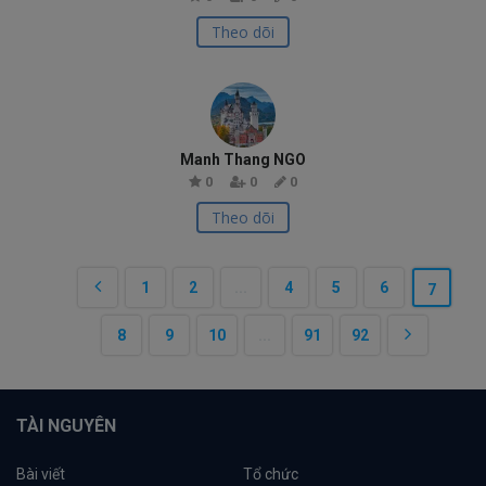
Theo dõi
Manh Thang NGO
0
0
0
Theo dõi
1
2
...
4
5
6
7
8
9
10
...
91
92
TÀI NGUYÊN
Bài viết
Tổ chức