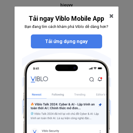
hieuvv
0
0
0
Tải ngay Viblo Mobile App
Theo dõi
Bạn đang tìm cách khám phá Viblo dễ dàng hơn?
Tải ứng dụng ngay
Hino Hatake
0
0
0
Theo dõi
Kevjn Phan
0
0
0
Theo dõi