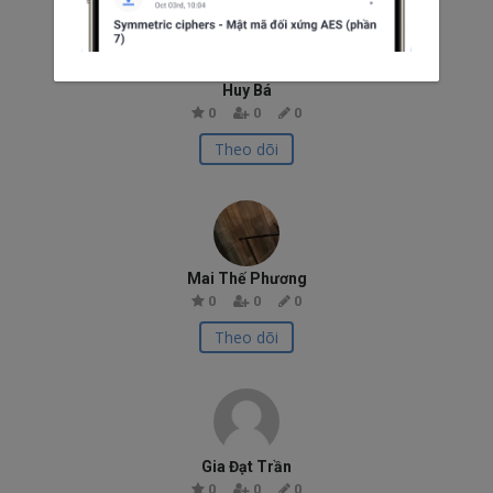
Huy Bá
0
0
0
Theo dõi
Mai Thế Phương
0
0
0
Theo dõi
Gia Đạt Trần
0
0
0