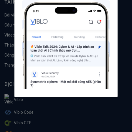
TÀI NGUYÊN
Bài viết
Tổ chức
Câu hỏi
Tags
Videos
Tác giả
Thảo luận
Đề xuất hệ thống
Công cụ
Machine Learning
Trạng thái hệ thống
DỊCH VỤ
Viblo
Viblo Code
Viblo CTF