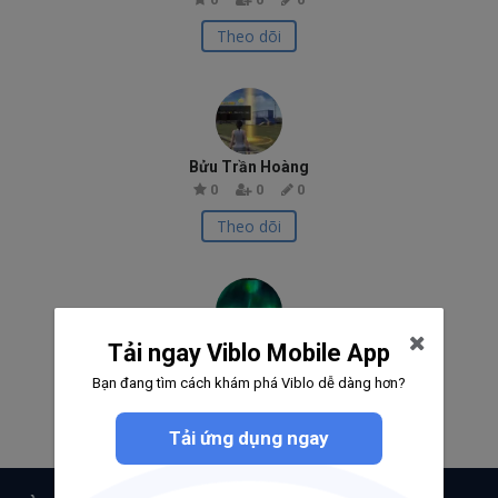
Theo dõi
Bửu Trần Hoàng
0
0
0
Theo dõi
Tải ngay Viblo Mobile App
Hoàng Bửu Trần
0
0
0
Bạn đang tìm cách khám phá Viblo dễ dàng hơn?
Theo dõi
Tải ứng dụng ngay