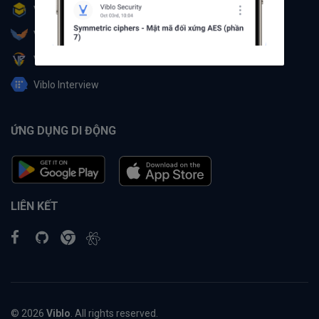
Viblo Learning
Viblo Partner
Viblo Battle
Viblo Interview
ỨNG DỤNG DI ĐỘNG
LIÊN KẾT
© 2026
Viblo
. All rights reserved.