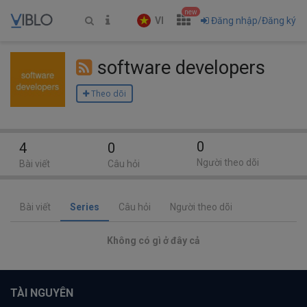
new
VI
Đăng nhập/Đăng ký
software developers
Theo dõi
0
4
0
Người theo dõi
Bài viết
Câu hỏi
Bài viết
Series
Câu hỏi
Người theo dõi
Không có gì ở đây cả
TÀI NGUYÊN