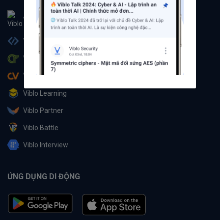
Viblo
Viblo Code
Viblo CTF
Viblo CV
Viblo Learning
Viblo Partner
Viblo Battle
Viblo Interview
ỨNG DỤNG DI ĐỘNG