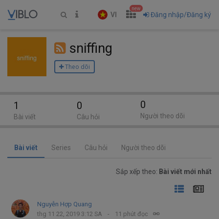
new
VI
Đăng nhập/Đăng ký
sniffing
Theo dõi
0
1
0
Người theo dõi
Bài viết
Câu hỏi
Bài viết
Series
Câu hỏi
Người theo dõi
Sắp xếp theo:
Bài viết mới nhất
Nguyễn Hợp Quang
thg 11 22, 2019 3:12 SA
11 phút đọc