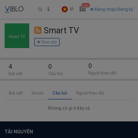
new
VI
Đăng nhập/Đăng ký
Smart TV
Theo dõi
0
4
0
Người theo dõi
Bài viết
Câu hỏi
Bài viết
Series
Câu hỏi
Người theo dõi
Không có gì ở đây cả
TÀI NGUYÊN