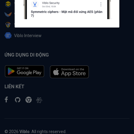
Viblo Learning
Viblo Partner
Viblo Battle
Viblo Interview
ỨNG DỤNG DI ĐỘNG
LIÊN KẾT
© 2026
Viblo
. All rights reserved.