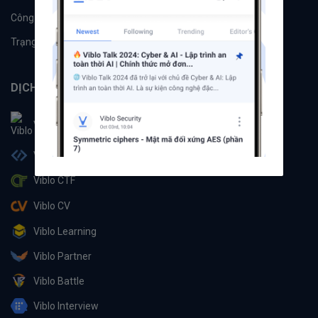
Công cụ
Machine Learning
Trạng thái hệ thống
DỊCH VỤ
Viblo
Viblo Code
Viblo CTF
Viblo CV
Viblo Learning
Viblo Partner
Viblo Battle
Viblo Interview