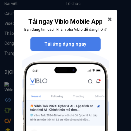
Bài viết
Tổ chức
Câu hỏi
Tags
Tải ngay Viblo Mobile App
Videos
Tác giả
Bạn đang tìm cách khám phá Viblo dễ dàng hơn?
Thảo luận
Đề xuất hệ thống
Công cụ
Machine Learning
Tải ứng dụng ngay
Trạng thái hệ thống
DỊCH VỤ
Viblo
Viblo Code
Viblo CTF
Viblo CV