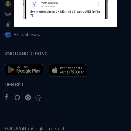
Viblo Learning
Viblo Partner
Viblo Battle
Viblo Interview
ỨNG DỤNG DI ĐỘNG
LIÊN KẾT
© 2026
Viblo
. All rights reserved.