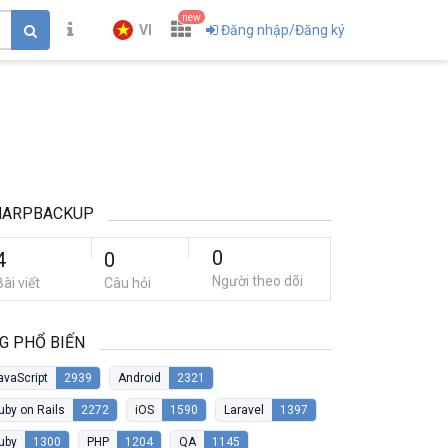
new
VI
Đăng nhập/Đăng ký
HARPBACKUP
0
4
0
Người theo dõi
Bài viết
Câu hỏi
G PHỔ BIẾN
avaScript
2939
Android
2321
uby on Rails
2272
iOS
1590
Laravel
1397
uby
1300
PHP
1204
QA
1145