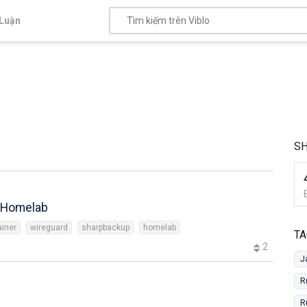
Luận
S
o Homelab
ainer
wireguard
sharpbackup
homelab
TA
2
J
R
R