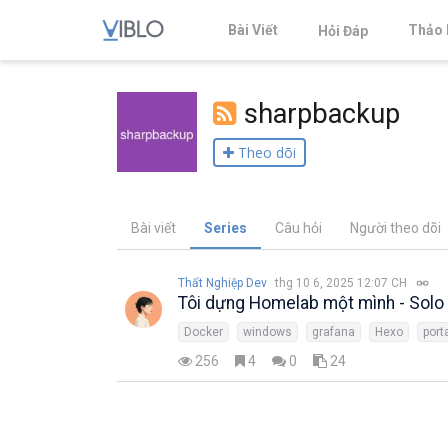
Bài Viết
Thảo 
Hỏi Đáp
sharpbackup
Theo dõi
Bài viết
Series
Câu hỏi
Người theo dõi
Thất Nghiệp Dev
thg 10 6, 2025 12:07 CH
Tôi dựng Homelab một mình - Sol
Docker
windows
grafana
Hexo
port
256
4
0
24