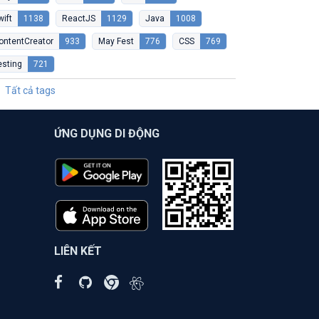
wift
1138
ReactJS
1129
Java
1008
ontentCreator
933
May Fest
776
CSS
769
esting
721
Tất cả tags
ỨNG DỤNG DI ĐỘNG
LIÊN KẾT