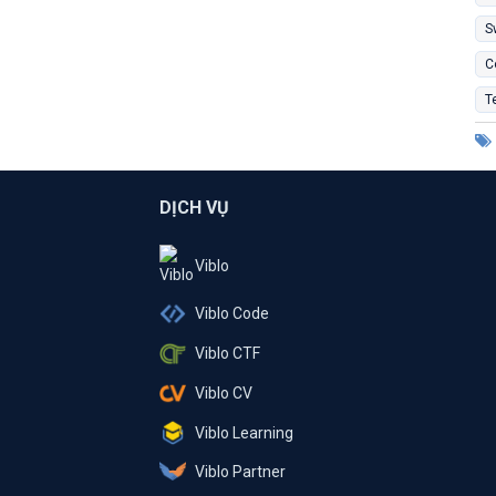
S
C
T
DỊCH VỤ
Viblo
Viblo Code
Viblo CTF
Viblo CV
Viblo Learning
Viblo Partner