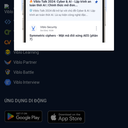
Viblo
Viblo Code
Viblo CTF
Viblo CV
Viblo Learning
Viblo Partner
Viblo Battle
Viblo Interview
ỨNG DỤNG DI ĐỘNG