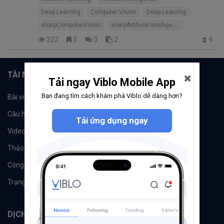
Deep Learning
Computer Vision
Deep Leanring
sharpComputerVision
sharpArtificial Intelligence
4
322
3
0
2
TÀI NGUYÊN
Tải ngay Viblo Mobile App
Bạn đang tìm cách khám phá Viblo dễ dàng hơn?
Bài viết
Tổ chức
Câu hỏi
Tags
Tải ứng dụng ngay
Videos
Tác giả
Thảo luận
Đề xuất hệ thống
Công cụ
Machine Learning
Trạng thái hệ thống
DỊCH VỤ