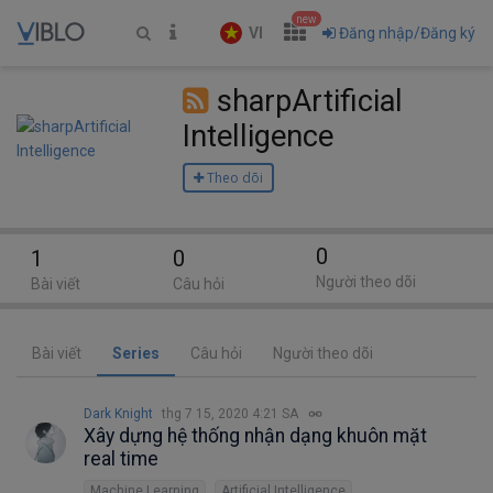
new
VI
Đăng nhập/Đăng ký
sharpArtificial
Intelligence
Theo dõi
0
1
0
Người theo dõi
Bài viết
Câu hỏi
Bài viết
Series
Câu hỏi
Người theo dõi
Dark Knight
thg 7 15, 2020 4:21 SA
Xây dựng hệ thống nhận dạng khuôn mặt
real time
Machine Learning
Artificial Intelligence