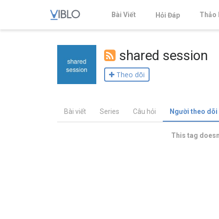
Bài Viết
Thảo 
Hỏi Đáp
shared session
Theo dõi
Bài viết
Series
Câu hỏi
Người theo dõi
This tag doesn'