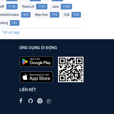
wift
1138
ReactJS
1129
Java
1008
ontentCreator
933
May Fest
776
CSS
769
esting
721
Tất cả tags
ỨNG DỤNG DI ĐỘNG
LIÊN KẾT