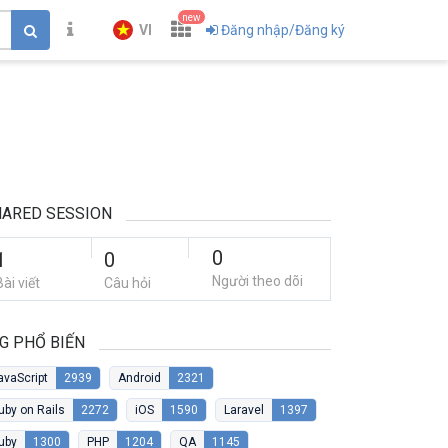
new
VI
Đăng nhập/Đăng ký
ARED SESSION
0
1
0
Người theo dõi
Bài viết
Câu hỏi
G PHỔ BIẾN
avaScript
2939
Android
2321
uby on Rails
2272
iOS
1590
Laravel
1397
uby
1300
PHP
1204
QA
1145