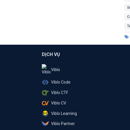
S
C
T
DỊCH VỤ
Viblo
Viblo Code
Viblo CTF
Viblo CV
Viblo Learning
Viblo Partner