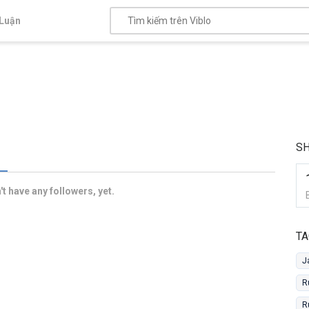
Luận
SH
t have any followers, yet.
TA
J
R
R