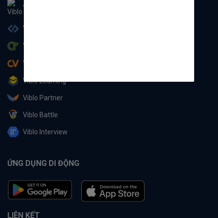
Viblo
Viblo Code
Viblo CTF
Viblo CV
Viblo Learning
Viblo Partner
Viblo Battle
Viblo Interview
ỨNG DỤNG DI ĐỘNG
LIÊN KẾT