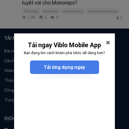
tuyêt vời cho Monorepo?
Turborepo
Monorepo
shared-library
shared-dependency
2.8K
2
0
3
TÀI NGUYÊN
Tải ngay Viblo Mobile App
Bài viết
Tổ chức
Bạn đang tìm cách khám phá Viblo dễ dàng hơn?
Câu hỏi
Tags
Tải ứng dụng ngay
Videos
Tác giả
Thảo luận
Đề xuất hệ thống
Công cụ
Machine Learning
Trạng thái hệ thống
DỊCH VỤ