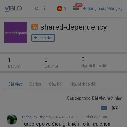
new
VI
Đăng nhập/Đăng ký
shared-dependency
Theo dõi
0
1
0
Người theo dõi
Bài viết
Câu hỏi
Bài viết
Series
Câu hỏi
Người theo dõi
Sắp xếp theo:
Bài viết mới nhất
Thống PM
thg 9 9, 2024 4:07 SA
11 phút đọc
Turborepo và điều gì khiến nó là lựa chọn