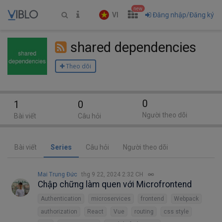
new
VI
Đăng nhập/Đăng ký
shared dependencies
Theo dõi
0
1
0
Người theo dõi
Bài viết
Câu hỏi
Bài viết
Series
Câu hỏi
Người theo dõi
Mai Trung Đức
thg 9 22, 2024 2:32 CH
Chập chững làm quen với Microfrontend
Authentication
microservices
frontend
Webpack
authorization
React
Vue
routing
css style