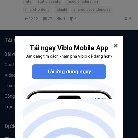
vite
static assets
module federation
microfrontend
rsbuild
shared dependencies
9
1313
22
0
9
TÀI NGUYÊN
Tải ngay Viblo Mobile App
Bài viết
Tổ chức
Bạn đang tìm cách khám phá Viblo dễ dàng hơn?
Câu hỏi
Tags
Tải ứng dụng ngay
Videos
Tác giả
Thảo luận
Đề xuất hệ thống
Công cụ
Machine Learning
Trạng thái hệ thống
DỊCH VỤ