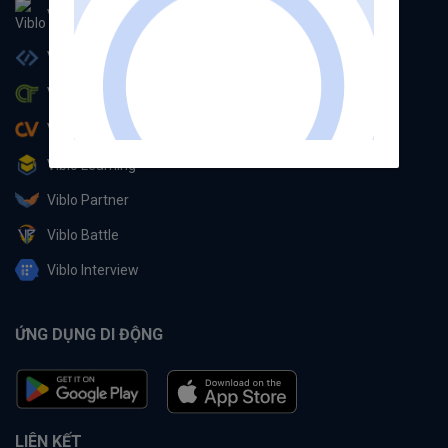
Viblo
Viblo Code
Viblo CTF
Viblo CV
Viblo Learning
Viblo Partner
Viblo Battle
Viblo Interview
ỨNG DỤNG DI ĐỘNG
LIÊN KẾT