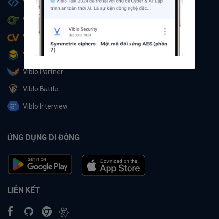
Viblo Code
Viblo CTF
Viblo CV
Viblo Learning
Viblo Partner
Viblo Battle
Viblo Interview
ỨNG DỤNG DI ĐỘNG
LIÊN KẾT